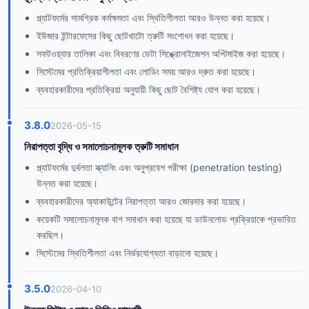
প্ল্যাটফর্মের সামগ্রিক কর্মক্ষমতা এবং স্থিতিশীলতা আরও উন্নত করা হয়েছে।
ইউজার ইন্টারফেসের কিছু ছোটখাটো ত্রুটি সংশোধন করা হয়েছে।
সফটওয়্যার তালিকা এবং বিবরণের ডেটা সিঙ্ক্রোনাইজেশন অপ্টিমাইজ করা হয়েছে।
সিস্টেমের প্রতিক্রিয়াশীলতা এবং লোডিং সময় আরও দ্রুত করা হয়েছে।
ব্যবহারকারীদের প্রতিক্রিয়া অনুযায়ী কিছু ছোট বৈশিষ্ট্য যোগ করা হয়েছে।
3.8.0
2026-05-15
নিরাপত্তা বৃদ্ধি ও সমালোচনামূলক ত্রুটি সমাধান
প্ল্যাটফর্মের দুর্বলতা স্ক্যানিং এবং অনুপ্রবেশ পরীক্ষা (penetration testing)
উন্নত করা হয়েছে।
ব্যবহারকারীদের অ্যাকাউন্টের নিরাপত্তা আরও জোরদার করা হয়েছে।
কয়েকটি সমালোচনামূলক বাগ সমাধান করা হয়েছে যা ডাউনলোড প্রক্রিয়াকে প্রভাবিত
করছিল।
সিস্টেমের স্থিতিশীলতা এবং নির্ভরযোগ্যতা বাড়ানো হয়েছে।
3.5.0
2026-04-10