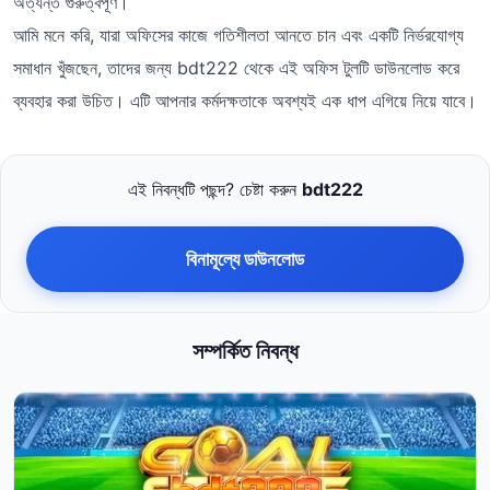
অত্যন্ত গুরুত্বপূর্ণ।
আমি মনে করি, যারা অফিসের কাজে গতিশীলতা আনতে চান এবং একটি নির্ভরযোগ্য
সমাধান খুঁজছেন, তাদের জন্য bdt222 থেকে এই অফিস টুলটি ডাউনলোড করে
ব্যবহার করা উচিত। এটি আপনার কর্মদক্ষতাকে অবশ্যই এক ধাপ এগিয়ে নিয়ে যাবে।
এই নিবন্ধটি পছন্দ? চেষ্টা করুন
bdt222
বিনামূল্যে ডাউনলোড
সম্পর্কিত নিবন্ধ