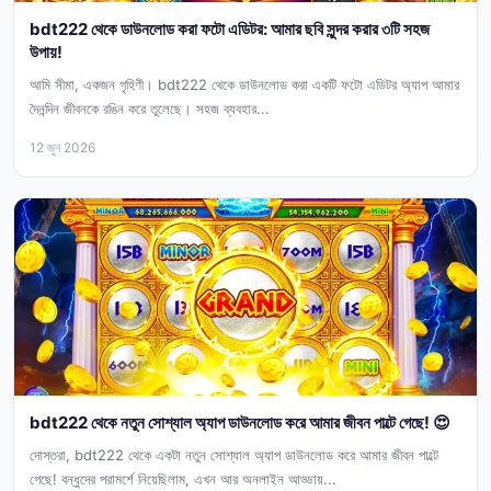
bdt222 থেকে ডাউনলোড করা ফটো এডিটর: আমার ছবি সুন্দর করার ৩টি সহজ
উপায়!
আমি সীমা, একজন গৃহিণী। bdt222 থেকে ডাউনলোড করা একটি ফটো এডিটর অ্যাপ আমার
দৈনন্দিন জীবনকে রঙিন করে তুলেছে। সহজ ব্যবহার...
12 জুন 2026
bdt222 থেকে নতুন সোশ্যাল অ্যাপ ডাউনলোড করে আমার জীবন পাল্টে গেছে! 😍
দোস্তরা, bdt222 থেকে একটা নতুন সোশ্যাল অ্যাপ ডাউনলোড করে আমার জীবন পাল্টে
গেছে! বন্ধুদের পরামর্শে নিয়েছিলাম, এখন আর অনলাইন আড্ডায়...