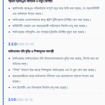
প্রধান ব্যাকএন্ড আপডেট ও নতুন বৈশিষ্ট্য
প্ল্যাটফর্মের ব্যাকএন্ড পরিকাঠামো সম্পূর্ণ নতুন করে তৈরি করা হয়েছে, যা স্কেলেবিলিটি
এবং কর্মক্ষমতা উন্নত করবে।
সফটওয়্যার ডেভেলপারদের জন্য API ইন্টিগ্রেশন বৈশিষ্ট্য যোগ করা হয়েছে।
কমিউনিটি ফোরাম এবং ব্যবহারকারী পর্যালোচনা সিস্টেম চালু করা হয়েছে।
সফটওয়্যার লাইসেন্সিং এবং সংস্করণ ট্র্যাকিং বৈশিষ্ট্য যুক্ত করা হয়েছে।
2.2.0
2026-01-05
ডাউনলোড গতি বৃদ্ধি ও শিক্ষামূলক সামগ্রী
সফটওয়্যার ডাউনলোডের গতি উল্লেখযোগ্যভাবে বৃদ্ধি করা হয়েছে, বিশেষ করে বড়
ফাইলের জন্য।
"শিক্ষা" বিভাগে উচ্চ মানের শিক্ষামূলক সফটওয়্যার এবং ই-বুক যোগ করা হয়েছে।
ব্যবহারকারীদের জন্য ডাউনলোড ইতিহাস এবং ব্যবস্থাপনা প্যানেল উন্নত করা
হয়েছে।
বাগ রিপোর্টিং এবং ফিডব্যাক সিস্টেম চালু করা হয়েছে।
2.1.0
2025-12-10