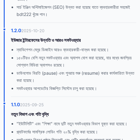
সার্চ ইঞ্জিন অপ্টিমাইজেশন (SEO) উন্নত করা হয়েছে যাতে ব্যবহারকারীরা সহজেই
bdt222 খুঁজে পান।
1.2.0
2025-10-20
ইউজার ইন্টারফেসের উন্নতি ও আরও সফটওয়্যার
ন্যাভিগেশন মেনুর ডিজাইন আরও ব্যবহারকারী-বান্ধব করা হয়েছে।
১৫০টিরও বেশি নতুন সফটওয়্যার এবং অ্যাপস যোগ করা হয়েছে, যার মধ্যে জনপ্রিয়
সোশ্যাল মিডিয়া অ্যাপসও রয়েছে।
ডাউনলোড বিরতি (pause) এবং পুনরায় শুরু (resume) করার কার্যকারিতা উন্নত
করা হয়েছে।
সফটওয়্যার আপডেটের বিজ্ঞপ্তি সিস্টেম চালু করা হয়েছে।
1.1.0
2025-09-25
নতুন বিভাগ এবং গতি বৃদ্ধি
"ইউটিলিটি" এবং "শিক্ষা" নামে দুটি নতুন সফটওয়্যার বিভাগ যুক্ত করা হয়েছে।
প্ল্যাটফর্মের সামগ্রিক লোডিং গতি ২০% বৃদ্ধি করা হয়েছে।
সফটওয়্যার বিবরণ পৃষ্ঠায় স্ক্রিনশট এবং রেটিং প্রদর্শনের ব্যবস্থা করা হয়েছে।