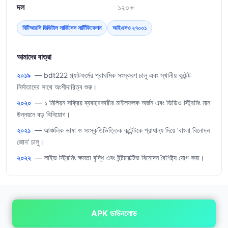
দল
১২০+
বিটিআরসি ডিজিটাল সার্ভিসেস সার্টিফিকেশন
আইএসও ২৭০০১
আমাদের যাত্রা
২০১৯
— bdt222 প্ল্যাটফর্মের প্রাথমিক সংস্করণ চালু এবং স্থানীয় কন্টেন্ট
নির্মাতাদের সাথে অংশীদারিত্ব শুরু।
২০২০
— ১ মিলিয়ন সক্রিয় ব্যবহারকারীর মাইলফলক অর্জন এবং ভিডিও স্ট্রিমিং মান
উন্নয়নে বড় বিনিয়োগ।
২০২১
— আঞ্চলিক ভাষা ও সংস্কৃতিভিত্তিক কন্টেন্টকে প্রাধান্য দিয়ে 'বাংলা বিনোদন
জোন' চালু।
২০২২
— লাইভ স্ট্রিমিং ক্ষমতা বৃদ্ধি এবং ইন্টারেক্টিভ বিনোদন বৈশিষ্ট্য যোগ করা।
APK ডাউনলোড