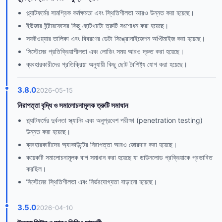
প্ল্যাটফর্মের সামগ্রিক কর্মক্ষমতা এবং স্থিতিশীলতা আরও উন্নত করা হয়েছে।
ইউজার ইন্টারফেসের কিছু ছোটখাটো ত্রুটি সংশোধন করা হয়েছে।
সফটওয়্যার তালিকা এবং বিবরণের ডেটা সিঙ্ক্রোনাইজেশন অপ্টিমাইজ করা হয়েছে।
সিস্টেমের প্রতিক্রিয়াশীলতা এবং লোডিং সময় আরও দ্রুত করা হয়েছে।
ব্যবহারকারীদের প্রতিক্রিয়া অনুযায়ী কিছু ছোট বৈশিষ্ট্য যোগ করা হয়েছে।
3.8.0
2026-05-15
নিরাপত্তা বৃদ্ধি ও সমালোচনামূলক ত্রুটি সমাধান
প্ল্যাটফর্মের দুর্বলতা স্ক্যানিং এবং অনুপ্রবেশ পরীক্ষা (penetration testing)
উন্নত করা হয়েছে।
ব্যবহারকারীদের অ্যাকাউন্টের নিরাপত্তা আরও জোরদার করা হয়েছে।
কয়েকটি সমালোচনামূলক বাগ সমাধান করা হয়েছে যা ডাউনলোড প্রক্রিয়াকে প্রভাবিত
করছিল।
সিস্টেমের স্থিতিশীলতা এবং নির্ভরযোগ্যতা বাড়ানো হয়েছে।
3.5.0
2026-04-10