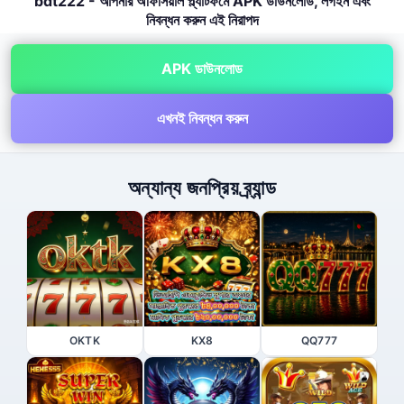
bdt222 - আপনার অফিসিয়াল প্ল্যাটফর্মে APK ডাউনলোড, লগইন এবং
নিবন্ধন করুন এই নিরাপদ
APK ডাউনলোড
এখনই নিবন্ধন করুন
অন্যান্য জনপ্রিয় ব্র্যান্ড
OKTK
KX8
QQ777