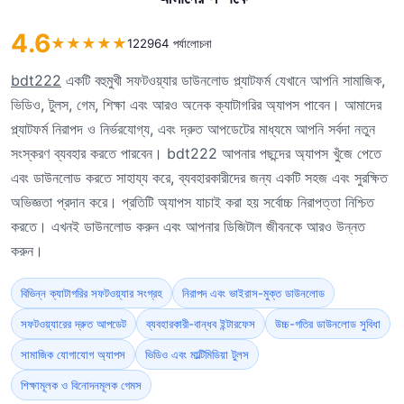
4.6
★
★
★
★
★
122964 পর্যালোচনা
bdt222
একটি বহুমুখী সফটওয়্যার ডাউনলোড প্ল্যাটফর্ম যেখানে আপনি সামাজিক,
ভিডিও, টুলস, গেম, শিক্ষা এবং আরও অনেক ক্যাটাগরির অ্যাপস পাবেন। আমাদের
প্ল্যাটফর্ম নিরাপদ ও নির্ভরযোগ্য, এবং দ্রুত আপডেটের মাধ্যমে আপনি সর্বদা নতুন
সংস্করণ ব্যবহার করতে পারবেন। bdt222 আপনার পছন্দের অ্যাপস খুঁজে পেতে
এবং ডাউনলোড করতে সাহায্য করে, ব্যবহারকারীদের জন্য একটি সহজ এবং সুরক্ষিত
অভিজ্ঞতা প্রদান করে। প্রতিটি অ্যাপস যাচাই করা হয় সর্বোচ্চ নিরাপত্তা নিশ্চিত
করতে। এখনই ডাউনলোড করুন এবং আপনার ডিজিটাল জীবনকে আরও উন্নত
করুন।
বিভিন্ন ক্যাটাগরির সফটওয়্যার সংগ্রহ
নিরাপদ এবং ভাইরাস-মুক্ত ডাউনলোড
সফটওয়্যারের দ্রুত আপডেট
ব্যবহারকারী-বান্ধব ইন্টারফেস
উচ্চ-গতির ডাউনলোড সুবিধা
সামাজিক যোগাযোগ অ্যাপস
ভিডিও এবং মাল্টিমিডিয়া টুলস
শিক্ষামূলক ও বিনোদনমূলক গেমস