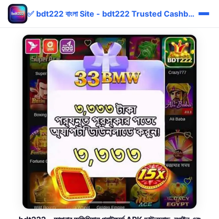
✅ bdt222 বাংলা Site - bdt222 Trusted Cashback bKash