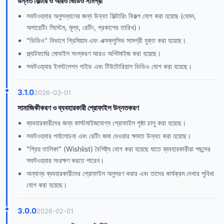
উন্নত ফিল্টার ও আরও ভিডিও সামগ্রী
সফটওয়্যার অনুসন্ধানের জন্য উন্নত ফিল্টারিং বিকল্প যোগ করা হয়েছে (যেমন,
অপারেটিং সিস্টেম, মূল্য, রেটিং, প্রকাশের তারিখ)।
"ভিডিও" বিভাগে প্রিমিয়াম এবং এক্সক্লুসিভ সামগ্রী যুক্ত করা হয়েছে।
প্ল্যাটফর্মের মোবাইল সংস্করণ আরও অপ্টিমাইজ করা হয়েছে।
সফটওয়্যার ইনস্টলেশন গাইড এবং টিউটোরিয়াল ভিডিও যোগ করা হয়েছে।
3.1.0
2026-03-01
সামাজিকীকরণ ও ব্যবহারকারী প্রোফাইল উন্নতকরণ
ব্যবহারকারীদের জন্য কাস্টমাইজযোগ্য প্রোফাইল পৃষ্ঠা চালু করা হয়েছে।
সফটওয়্যার পর্যালোচনা এবং রেটিং জমা দেওয়ার ক্ষমতা উন্নত করা হয়েছে।
"প্রিয় তালিকা" (Wishlist) বৈশিষ্ট্য যোগ করা হয়েছে যাতে ব্যবহারকারীরা পছন্দের
সফটওয়্যার সংরক্ষণ করতে পারেন।
অন্যান্য ব্যবহারকারীদের প্রোফাইল অনুসরণ করার এবং তাদের কার্যক্রম দেখার সুবিধা
যোগ করা হয়েছে।
3.0.0
2026-02-01