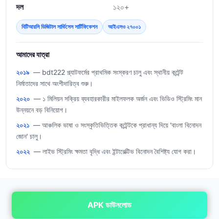
দল
১২০+
বিটিআরসি ডিজিটাল সার্ভিসেস সার্টিফিকেশন
আইএসও ২৭০০১
আমাদের যাত্রা
২০১৯
— bdt222 প্ল্যাটফর্মের প্রাথমিক সংস্করণ চালু এবং স্থানীয় কন্টেন্ট
নির্মাতাদের সাথে অংশীদারিত্ব শুরু।
২০২০
— ১ মিলিয়ন সক্রিয় ব্যবহারকারীর মাইলফলক অর্জন এবং ভিডিও স্ট্রিমিং মান
উন্নয়নে বড় বিনিয়োগ।
২০২১
— আঞ্চলিক ভাষা ও সংস্কৃতিভিত্তিক কন্টেন্টকে প্রাধান্য দিয়ে 'বাংলা বিনোদন
জোন' চালু।
২০২২
— লাইভ স্ট্রিমিং ক্ষমতা বৃদ্ধি এবং ইন্টারেক্টিভ বিনোদন বৈশিষ্ট্য যোগ করা।
APK ডাউনলোড