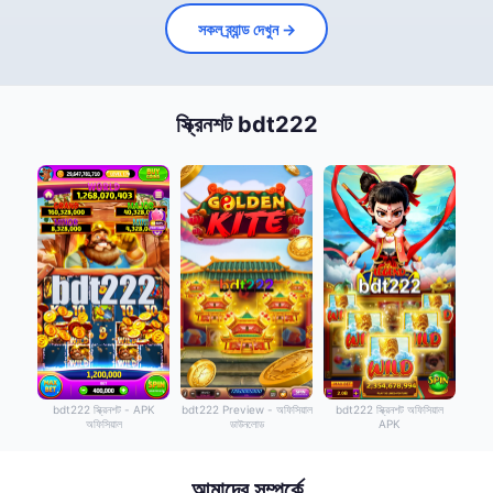
সকল ব্র্যান্ড দেখুন →
স্ক্রিনশট bdt222
bdt222 স্ক্রিনশট - APK
bdt222 Preview - অফিসিয়াল
bdt222 স্ক্রিনশট অফিসিয়াল
অফিসিয়াল
ডাউনলোড
APK
আমাদের সম্পর্কে